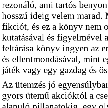
rezonáló, ami tartós benyo
hosszú ideig velem marad. M
fikciót, és ez a könyv nem 
kutatásával és figyelmével a
feltárása könyv ingyen az 
és ellentmondásával, mint e
játék vagy egy gazdag és öss
Az ütemzés jó egyensúlyban 
gyors ütemű akcióktól a cs
alapuló pillanatokig, egy ol