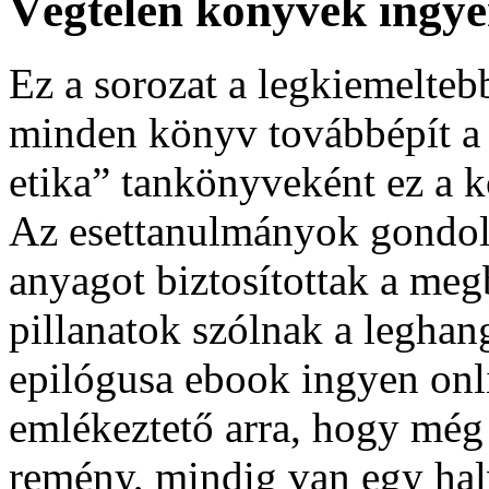
Végtelen könyvek ingy
Ez a sorozat a legkiemeltebb
minden könyv továbbépít a
etika” tankönyveként ez a 
Az esettanulmányok gondola
anyagot biztosítottak a meg
pillanatok szólnak a legha
epilógusa ebook ingyen onl
emlékeztető arra, hogy még 
remény, mindig van egy hal