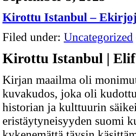
Kirottu Istanbul – Ekirjo
Filed under:
Uncategorized
Kirottu Istanbul | Eli
Kirjan maailma oli monimutk
kuvakudos, joka oli kudottu
historian ja kulttuurin säike
eristäytyneisyyden suomi ku
kykenemättä täysin käsittäm