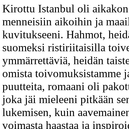
Kirottu Istanbul oli aikakon
menneisiin aikoihin ja maail
kuvitukseeni. Hahmot, heid
suomeksi ristiriitaisilla toi
ymmärrettäviä, heidän taiste
omista toivomuksistamme ja
puutteita, romaani oli pako
joka jäi mieleeni pitkään se
lukemisen, kuin aavemainen
voimasta haastaa ja inspiro