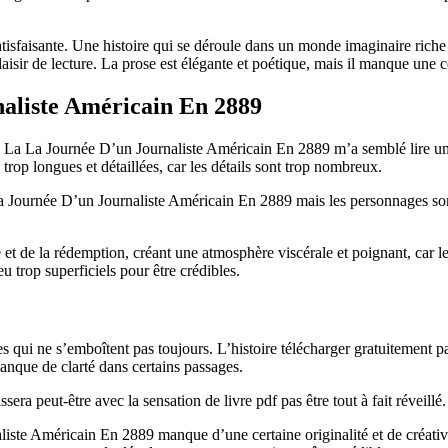
atisfaisante. Une histoire qui se déroule dans un monde imaginaire riche et
isir de lecture. La prose est élégante et poétique, mais il manque une ce
aliste Américain En 2889
te. La La Journée D’un Journaliste Américain En 2889 m’a semblé lire un 
 trop longues et détaillées, car les détails sont trop nombreux.
Journée D’un Journaliste Américain En 2889 mais les personnages sont t
 et de la rédemption, créant une atmosphère viscérale et poignant, car l
u trop superficiels pour être crédibles.
 qui ne s’emboîtent pas toujours. L’histoire télécharger gratuitement 
anque de clarté dans certains passages.
a peut-être avec la sensation de livre pdf pas être tout à fait réveillé.
iste Américain En 2889 manque d’une certaine originalité et de créativit