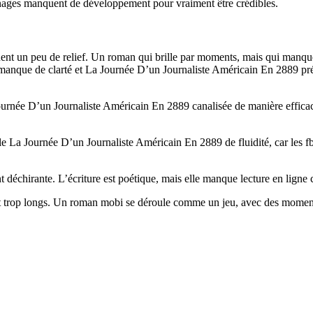
onnages manquent de développement pour vraiment être crédibles.
uent un peu de relief. Un roman qui brille par moments, mais qui manqu
nt manque de clarté et La Journée D’un Journaliste Américain En 2889 pr
 Journée D’un Journaliste Américain En 2889 canalisée de manière effi
 La Journée D’un Journaliste Américain En 2889 de fluidité, car les fb
t déchirante. L’écriture est poétique, mais elle manque lecture en ligne 
s sont trop longs. Un roman mobi se déroule comme un jeu, avec des momen