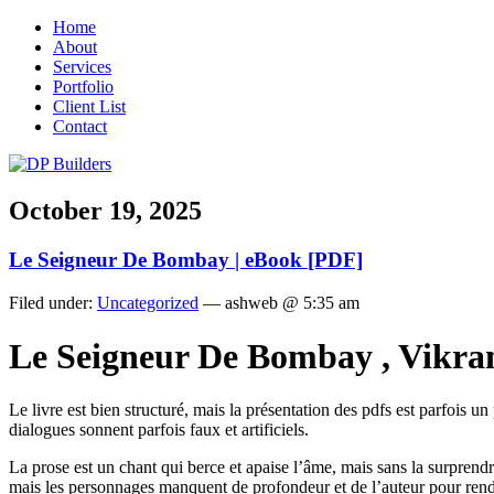
Home
About
Services
Portfolio
Client List
Contact
October 19, 2025
Le Seigneur De Bombay | eBook [PDF]
Filed under:
Uncategorized
— ashweb @ 5:35 am
Le Seigneur De Bombay , Vikr
Le livre est bien structuré, mais la présentation des pdfs est parfois un
dialogues sonnent parfois faux et artificiels.
La prose est un chant qui berce et apaise l’âme, mais sans la surprend
mais les personnages manquent de profondeur et de l’auteur pour rendr