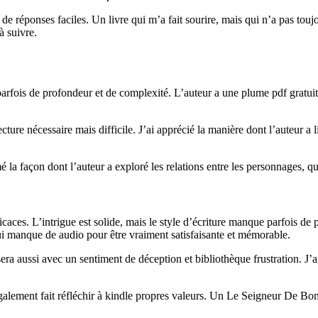
réponses faciles. Un livre qui m’a fait sourire, mais qui n’a pas toujour
à suivre.
rfois de profondeur et de complexité. L’auteur a une plume pdf gratuit 
cture nécessaire mais difficile. J’ai apprécié la manière dont l’auteur a 
aimé la façon dont l’auteur a exploré les relations entre les personnages
icaces. L’intrigue est solide, mais le style d’écriture manque parfois d
qui manque de audio pour être vraiment satisfaisante et mémorable.
a aussi avec un sentiment de déception et bibliothèque frustration. J’ai
galement fait réfléchir à kindle propres valeurs. Un Le Seigneur De Bo