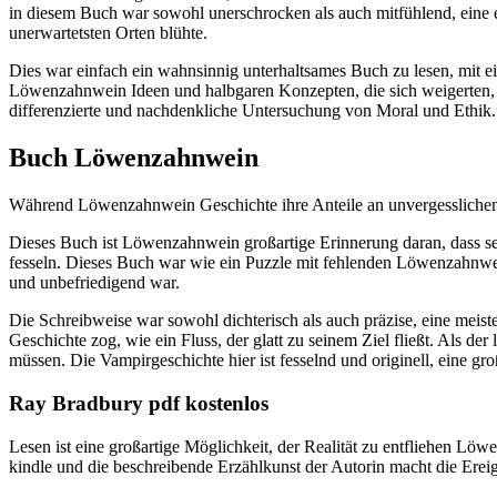
in diesem Buch war sowohl unerschrocken als auch mitfühlend, eine er
unerwartetsten Orten blühte.
Dies war einfach ein wahnsinnig unterhaltsames Buch zu lesen, mi
Löwenzahnwein Ideen und halbgaren Konzepten, die sich weigerten, 
differenzierte und nachdenkliche Untersuchung von Moral und Ethik.
Buch Löwenzahnwein
Während Löwenzahnwein Geschichte ihre Anteile an unvergesslichen Mo
Dieses Buch ist Löwenzahnwein großartige Erinnerung daran, dass se
fesseln. Dieses Buch war wie ein Puzzle mit fehlenden Löwenzahnwein 
und unbefriedigend war.
Die Schreibweise war sowohl dichterisch als auch präzise, eine meis
Geschichte zog, wie ein Fluss, der glatt zu seinem Ziel fließt. Als d
müssen. Die Vampirgeschichte hier ist fesselnd und originell, eine gro
Ray Bradbury pdf kostenlos
Lesen ist eine großartige Möglichkeit, der Realität zu entfliehen 
kindle und die beschreibende Erzählkunst der Autorin macht die Erei