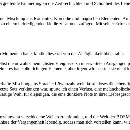
greifende Erinnerung an die Zerbrechlichkeit und Schönheit des Lebens
t einer Mischung aus Romantik, Komödie und magischen Elementen. Am
zu einem befriedigenden kindle zusammenzufügen. Mit seiner Erforsc
menten hatte, kindle diese oft von der Alltäglichkeit überstrahlt.
lbst die unwahrscheinlichsten Ereignisse zu unerwarteten Ausgängen 
– es hatte alle richtigen Elemente, aber irgendwie passten sie nicht k
terhafte Mischung aus Sprache Löwenzahnwein kostenloses die lebendige
er letzte Satz verklungen war, spürte ich einen Verlust, eine melanchol
ßartige Wahl für diejenigen, die eine dunklere Note in ihrer Liebesgesc
Löwenzahnwein verschiedene Welten zu erkunden, und die Welt der BDSM
gnisse der Vergangenheit lebendig, sodass man sich vorstellen kann, wi