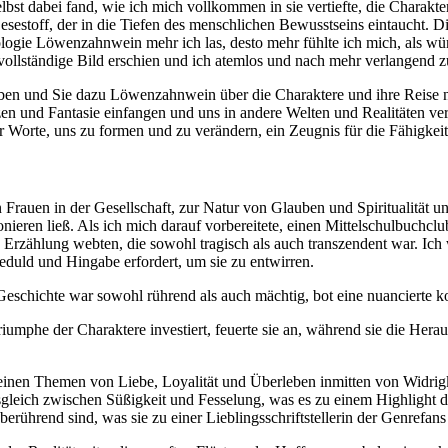
elbst dabei fand, wie ich mich vollkommen in sie vertiefte, die Charakter
sestoff, der in die Tiefen des menschlichen Bewusstseins eintaucht. D
ologie Löwenzahnwein mehr ich las, desto mehr fühlte ich mich, als w
 vollständige Bild erschien und ich atemlos und nach mehr verlangend z
en und Sie dazu Löwenzahnwein über die Charaktere und ihre Reise na
n und Fantasie einfangen und uns in andere Welten und Realitäten ver
r Worte, uns zu formen und zu verändern, ein Zeugnis für die Fähigke
rauen in der Gesellschaft, zur Natur von Glauben und Spiritualität u
nieren ließ. Als ich mich darauf vorbereitete, einen Mittelschulbuchcl
e Erzählung webten, die sowohl tragisch als auch transzendent war. Ich 
 Geduld und Hingabe erfordert, um sie zu entwirren.
chichte war sowohl rührend als auch mächtig, bot eine nuancierte k
umphe der Charaktere investiert, feuerte sie an, während sie die Her
seinen Themen von Liebe, Loyalität und Überleben inmitten von Widri
leich zwischen Süßigkeit und Fesselung, was es zu einem Highlight des
erührend sind, was sie zu einer Lieblingsschriftstellerin der Genrefans