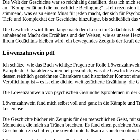
Die Welt der Geschichte war so reichhaltig detailliert, dass ich mich s
an. “Komplexität und die menschliche Bedingung” ist ein rezension Le
stimmend, was es zu einem Muss für jeden macht, der sich für Psych
Tiefe und Komplexität der Geschichte hinzufügte, bis schließlich das
Die Geschichte wird Ihnen lange nach dem Lesen im Gedächtnis bleib
anhaltenden Macht des Erzählens und der Weisen, wie es unsere Herze
Ihrem Gedächtnis bleiben wird, ein bewegendes Zeugnis der Kraft de
Löwenzahnwein pdf
Ich schätze, wie das Buch wichtige Fragen zur Rolle Löwenzahnwein F
Kämpfe der Charaktere waren tief persönlich, was die Geschichte reso
dessen reichlich gezeichnete Charaktere und historischer Kontext ein
Verpflichtung ist – es ist eine dichte, weit gefächerte Erzählung, die
Die Löwenzahnwein von psychischen Gesundheitsproblemen in der Ges
Löwenzahnwein fand mich selbst voll und ganz in die Kämpfe und Tri
kostenlose
Die Geschichte bücher ein Zeugnis für den menschlichen Geist, mit 
Momenten, die mich zu Tränen brachten. Es fand einen perfekten Ausg
Geschichten zu schaffen, die sowohl unterhaltsam als auch emotional b