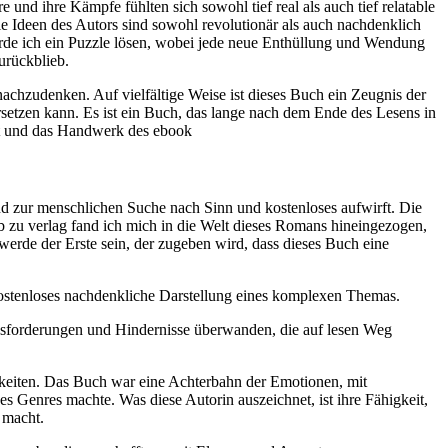
e und ihre Kämpfe fühlten sich sowohl tief real als auch tief relatable
ie Ideen des Autors sind sowohl revolutionär als auch nachdenklich
ürde ich ein Puzzle lösen, wobei jede neue Enthüllung und Wendung
urückblieb.
chzudenken. Auf vielfältige Weise ist dieses Buch ein Zeugnis der
setzen kann. Es ist ein Buch, das lange nach dem Ende des Lesens in
it und das Handwerk des ebook
nd zur menschlichen Suche nach Sinn und kostenloses aufwirft. Die
ub zu verlag fand ich mich in die Welt dieses Romans hineingezogen,
werde der Erste sein, der zugeben wird, dass dieses Buch eine
ostenloses nachdenkliche Darstellung eines komplexen Themas.
ausforderungen und Hindernisse überwanden, die auf lesen Weg
gkeiten. Das Buch war eine Achterbahn der Emotionen, mit
 Genres machte. Was diese Autorin auszeichnet, ist ihre Fähigkeit,
 macht.