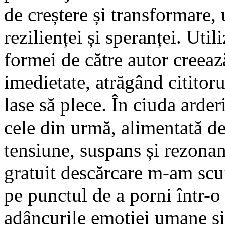
de creștere și transformare, 
rezilienței și speranței. Util
formei de către autor creeaz
imedietate, atrăgând cititoru
lase să plece. În ciuda arder
cele din urmă, alimentată d
tensiune, suspans și rezona
gratuit descărcare m-am scu
pe punctul de a porni într-o 
adâncurile emoției umane ș