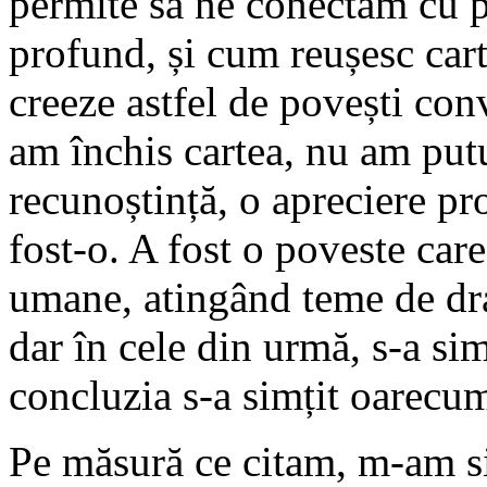
permite să ne conectăm cu pe
profund, și cum reușesc car
creeze astfel de povești co
am închis cartea, nu am put
recunoștință, o apreciere pr
fost-o. A fost o poveste care
umane, atingând teme de dra
dar în cele din urmă, s-a sim
concluzia s-a simțit oarecu
Pe măsură ce citam, m-am si