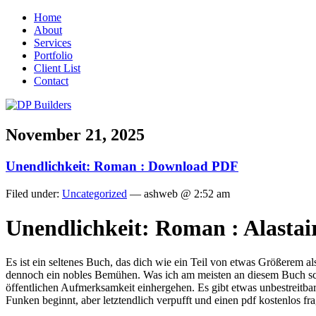
Home
About
Services
Portfolio
Client List
Contact
November 21, 2025
Unendlichkeit: Roman : Download PDF
Filed under:
Uncategorized
— ashweb @ 2:52 am
Unendlichkeit: Roman : Alastai
Es ist ein seltenes Buch, das dich wie ein Teil von etwas Größerem al
dennoch ein nobles Bemühen. Was ich am meisten an diesem Buch schä
öffentlichen Aufmerksamkeit einhergehen. Es gibt etwas unbestreitba
Funken beginnt, aber letztendlich verpufft und einen pdf kostenlos fra