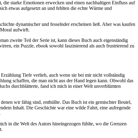
t, die starke Emotionen erwecken und einen nachhaltigen Einfluss auf
ch etwas aufgesetzt an und fehlten die echte Wärme und
schichte dynamischer und fesselnder erscheinen ließ. Aber was kaufen
Moral aufwirft.
n zweite Teil der Serie ist, kann dieses Buch auch eigenständig
irren, ein Puzzle, ebook sowohl faszinierend als auch frustrierend zu
rzählung Tiefe verlieh, auch wenn sie bei mir nicht vollständig
hlung schaffen, die man nicht aus der Hand legen kann. Obwohl das
uchs durchblätterte, fand ich mich in einer Welt unverblümten
denen wir fähig sind, enthüllte. Das Buch ist ein gemischter Beutel,
chendem Inhalt. Die Geschichte war eine wilde Fahrt, eine aufregende
.
mich in die Welt des Autors hineingezogen fühlte, wo die Grenzen
t.