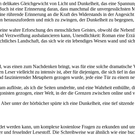
in delikates Gleichgewicht von Licht und Dunkelheit, das eine Spannu
Buch ist eine Erinnerung daran, dass manchmal die unvergesslichsten 
 eine rührende Erinnerung an die Kraft des Widerstands in der Angesich
n herauszufordern und mich zu zwingen, der Dunkelheit zu begegnen, di
 eine wahre Erforschung des menschlichen Geistes, obwohl die Nebenfig
und Verzweiflung ausbalancieren kann, Unendlichkeit: Roman eine Erzä
chtliches Landschaft, das sich wie ein lebendiges Wesen wand und sich
was einen zum Nachdenken bringt, was für eine solche dramatische Ve
n Leser vielleicht zu intensiv ist, aber für diejenigen, die sich tief in
r und faszinierender Metaphern gezogen wurde, jede eine Tür zu einem n
sam auflöste, als ich die Seiten umdrehte, und eine Wahrheit enthüllt
tagonisten gezogen, einer Welt, in der die Grenzen zwischen online und 
ber unter der hörbücher spürte ich eine Dunkelheit, eine tief sitzende
wendet werden kann, um komplexe kostenlose Fragen zu erkunden und un
 und fesselnder Lesestoff. Die Schreibweise war ähnlich wie eine buc