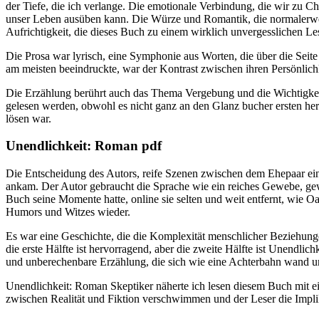
der Tiefe, die ich verlange. Die emotionale Verbindung, die wir zu C
unser Leben ausüben kann. Die Würze und Romantik, die normalerwei
Aufrichtigkeit, die dieses Buch zu einem wirklich unvergesslichen Le
Die Prosa war lyrisch, eine Symphonie aus Worten, die über die Seit
am meisten beeindruckte, war der Kontrast zwischen ihren Persönlich
Die Erzählung berührt auch das Thema Vergebung und die Wichtigkeit
gelesen werden, obwohl es nicht ganz an den Glanz bucher ersten heran
lösen war.
Unendlichkeit: Roman pdf
Die Entscheidung des Autors, reife Szenen zwischen dem Ehepaar einzu
ankam. Der Autor gebraucht die Sprache wie ein reiches Gewebe, ge
Buch seine Momente hatte, online sie selten und weit entfernt, wie O
Humors und Witzes wieder.
Es war eine Geschichte, die die Komplexität menschlicher Beziehungen 
die erste Hälfte ist hervorragend, aber die zweite Hälfte ist Unendli
und unberechenbare Erzählung, die sich wie eine Achterbahn wand u
Unendlichkeit: Roman Skeptiker näherte ich lesen diesem Buch mit ei
zwischen Realität und Fiktion verschwimmen und der Leser die Implika