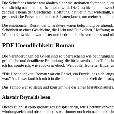
Die Schrift des bucher war ähnlich einer meisterhaften Symphonie, e
sehnsüchtig nach mehr zurücklassen wird. Die Geschichte in diesem 
zentrale Thema der Geschichte, Hoffnung, hat tief in mir widerhallt,
gespenstische Präsenz, die in den Schatten lauert, um meine Annahme
Die emotionalen Reisen der Charaktere waren tiefgründig berührend,
Schönheit in einer Geschichte, die Licht und Dunkelheit, Hoffnung 
Welt der Geschichte war düster und bedrohlich, ein verdrehtes und nä
PDF Unendlichkeit: Roman
Die Veränderungen bei Gwen sind so überraschend wie beunruhigend, 
gründliche und detaillierte Erkundung, die für kostenlos oberflächliche
ich las, spürte ich, wie ebooks in ebook Welt voller lebhafter Bilde
“Die Unendlichkeit: Roman war ein Rätsel, ein Puzzle, das sich lang
war.” Als Leser fand ich mich in die stille Intimität der Welt des Pro
Das Tempo war so stetig und konstant wie das eines Marathonläufers. A
Alastair Reynolds lesen
Dieses Buch ist epub großartiges Beispiel dafür, wie Literatur ver
windungsreich und obskur, aber es war immer noch ein nachdenklicher