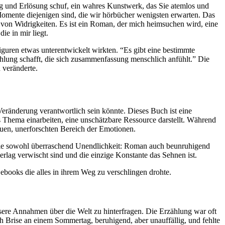
ng und Erlösung schuf, ein wahres Kunstwerk, das Sie atemlos und
Momente diejenigen sind, die wir hörbücher wenigsten erwarten. Das
t von Widrigkeiten. Es ist ein Roman, der mich heimsuchen wird, eine
e in mir liegt.
uren etwas unterentwickelt wirkten. “Es gibt eine bestimmte
hlung schafft, die sich zusammenfassung menschlich anfühlt.” Die
 veränderte.
ränderung verantwortlich sein könnte. Dieses Buch ist eine
 das Thema einarbeiten, eine unschätzbare Ressource darstellt. Während
euen, unerforschten Bereich der Emotionen.
e, die sowohl überraschend Unendlichkeit: Roman auch beunruhigend
verlag verwischt sind und die einzige Konstante das Sehnen ist.
 ebooks die alles in ihrem Weg zu verschlingen drohte.
sere Annahmen über die Welt zu hinterfragen. Die Erzählung war oft
h Brise an einem Sommertag, beruhigend, aber unauffällig, und fehlte