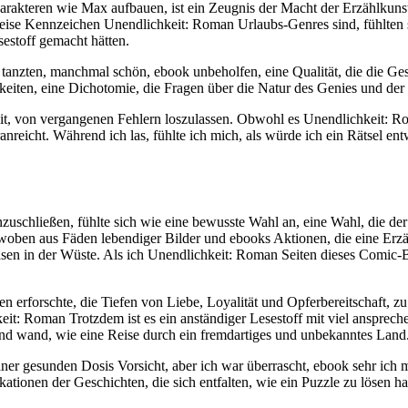
harakteren wie Max aufbauen, ist ein Zeugnis der Macht der Erzählkuns
se Kennzeichen Unendlichkeit: Roman Urlaubs-Genres sind, fühlten si
sestoff gemacht hätten.
e tanzten, manchmal schön, ebook unbeholfen, eine Qualität, die die Ge
keiten, eine Dichotomie, die Fragen über die Natur des Genies und der 
, von vergangenen Fehlern loszulassen. Obwohl es Unendlichkeit: Roma
reicht. Während ich las, fühlte ich mich, als würde ich ein Rätsel entw
schließen, fühlte sich wie eine bewusste Wahl an, eine Wahl, die der E
woben aus Fäden lebendiger Bilder und ebooks Aktionen, die eine Erzä
asen in der Wüste. Als ich Unendlichkeit: Roman Seiten dieses Comic-B
erforschte, die Tiefen von Liebe, Loyalität und Opferbereitschaft, zu 
chkeit: Roman Trotzdem ist es ein anständiger Lesestoff mit viel anspre
nd wand, wie eine Reise durch ein fremdartiges und unbekanntes Land
ner gesunden Dosis Vorsicht, aber ich war überrascht, ebook sehr ich 
tionen der Geschichten, die sich entfalten, wie ein Puzzle zu lösen ha