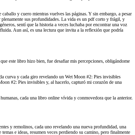
e caballo y cuero mientras vuelves las páginas. Y sin embargo, a pesar
r plenamente sus profundidades. La vida es un pdf corto y frágil, y
éneros, sentí que la historia a veces luchaba por encontrar una voz
uida. Aun así, es una lectura que invita a la reflexión que podría
que este libro hizo bien, fue desafiar mis percepciones, obligándome
ada curva y cada giro revelando un Wet Moon #2: Pies invisibles
 Moon #2: Pies invisibles y, al hacerlo, capturó mi corazón de una
 humanas, cada una libro online​ vívida y conmovedora que la anterior.
rientes y remolinos, cada uno revelando una nueva profundidad, una
de temas e ideas, resumen veces perdiendo su camino, pero finalmente