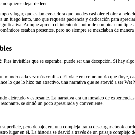
 no quieres dejar de leer.
mpo y lugar, que es tan evocadora que puedes casi oler el olor a pelo d
 era un fuego lento, uno que requería paciencia y dedicación para aprecia
ificativa. Aunque aprecio el intento del autor de combinar múltiples g
 románticos estaban presentes, pero no siempre se mezclaban de manera fl
bles
 Pies invisibles que se esperaba, puede ser una decepción. Si hay algo 
 un mundo cada vez más confuso. El viaje era como un río que fluye, c
mance lo que lo hizo tan atractivo, una narrativa que se atrevió a ser Wet
undo ajetreado y estresante. La narrativa era un mosaico de experiencias
resonante, se sintió un poco apresurada y conveniente.
la superficie, pero debajo, era una compleja trama descargar ebook cor
ro lugar en él. La historia se desvió a través de un paisaje complejo 