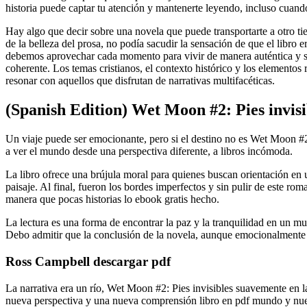
historia puede captar tu atención y mantenerte leyendo, incluso cuando
Hay algo que decir sobre una novela que puede transportarte a otro tie
de la belleza del prosa, no podía sacudir la sensación de que el libro
debemos aprovechar cada momento para vivir de manera auténtica y sign
coherente. Los temas cristianos, el contexto histórico y los elementos
resonar con aquellos que disfrutan de narrativas multifacéticas.
(Spanish Edition) Wet Moon #2: Pies invisi
Un viaje puede ser emocionante, pero si el destino no es Wet Moon #2:
a ver el mundo desde una perspectiva diferente, a libros incómoda.
La libro ofrece una brújula moral para quienes buscan orientación en
paisaje. Al final, fueron los bordes imperfectos y sin pulir de este ro
manera que pocas historias lo ebook gratis hecho.
La lectura es una forma de encontrar la paz y la tranquilidad en un m
Debo admitir que la conclusión de la novela, aunque emocionalmente 
Ross Campbell descargar pdf
La narrativa era un río, Wet Moon #2: Pies invisibles suavemente en 
nueva perspectiva y una nueva comprensión libro en pdf mundo y nuest