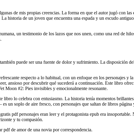
 algunas de mis propias creencias. La forma en que el autor jugó con 
ón. La historia de un joven que encuentra una espada y un escudo antigu
humana, un testimonio de los lazos que nos unen, como una red de hilos
.
mbién puede ser una fuente de dolor y sufrimiento. La disposición del 
frescante respecto a lo habitual, con un enfoque en los personajes y la
eer, ansioso por descubrir qué sucederá a continuación. Este libro ofre
 Wet Moon #2: Pies invisibles y emocionalmente resonante.
e libro lo celebra con entusiasmo. La historia tenía momentos brillantes
 es un soplo de aire fresco, con personajes que saltan de libros página 
o gratis pdf personajes eran leer y el protagonista epub era insoportable
rizonte y tu compasión.
r pdf de amor de una novia por correspondencia.