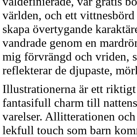
väldefinierade, var gratis b
världen, och ett vittnesbörd
skapa övertygande karaktär
vandrade genom en mardröm
mig förvrängd och vriden, s
reflekterar de djupaste, mörk
Illustrationerna är ett rikti
fantasifull charm till natte
varelser. Allitterationen oc
lekfull touch som barn komm