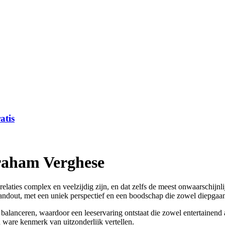
atis
braham Verghese
relaties complex en veelzijdig zijn, en dat zelfs de meest onwaarschij
standout, met een uniek perspectief en een boodschap die zowel diepgaand
lanceren, waardoor een leeservaring ontstaat die zowel entertainend al
en ware kenmerk van uitzonderlijk vertellen.