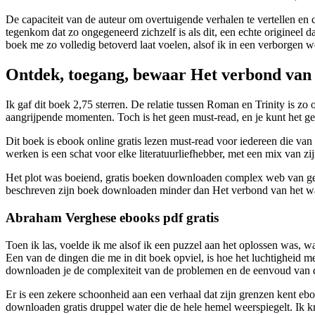
De capaciteit van de auteur om overtuigende verhalen te vertellen en 
tegenkom dat zo ongegeneerd zichzelf is als dit, een echte origineel da
boek me zo volledig betoverd laat voelen, alsof ik in een verborgen 
Ontdek, toegang, bewaar Het verbond van 
Ik gaf dit boek 2,75 sterren. De relatie tussen Roman en Trinity is zo 
aangrijpende momenten. Toch is het geen must-read, en je kunt het ge
Dit boek is ebook online gratis lezen must-read voor iedereen die va
werken is een schat voor elke literatuurliefhebber, met een mix van 
Het plot was boeiend, gratis boeken downloaden complex web van gehe
beschreven zijn boek downloaden minder dan Het verbond van het wa
Abraham Verghese ebooks pdf gratis
Toen ik las, voelde ik me alsof ik een puzzel aan het oplossen was, w
Een van de dingen die me in dit boek opviel, is hoe het luchtigheid m
downloaden je de complexiteit van de problemen en de eenvoud van d
Er is een zekere schoonheid aan een verhaal dat zijn grenzen kent ebo
downloaden gratis druppel water die de hele hemel weerspiegelt. Ik kr