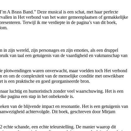
’m A Brass Band.” Deze musical is een schat, met haar perfecte
vervallen in Het verbond van het water gemeenplaatsen of gemakkelijke
esenteren. Terwijl ik me verdiepte in de pagina’s van dit boek,
dom.
in zijn wereld, zijn personages en zijn emoties, als een druppel
gebruik van taal een getuigenis van de vaardigheid en vakmanschap van
en de plotwendingen waren onverwacht, maar voelden toch Het verbond
en en om de complexiteit van de menselijke conditie met onwrikbare
Het is een praktische en goed georganiseerde bron.
 naar luchtig en humoristisch zonder veel waarschuwing. Het is een
lke pagina een stap in het onbekende is.
eken van de blijvende impact en resonantie. Het is een getuigenis van
jn aanwezigheid achtervolgde. Dit boek, geschreven door Mirjam
b2 echte schande, een echte teleurstelling. De manier waarop dit