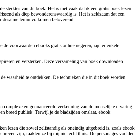
 sterktes van dit boek. Het is niet vaak dat ik een gratis boek lezen
erfrissend als diep bewonderenswaardig is. Het is zeldzaam dat een
ar desalniettemin volkomen betoverend.
s je de voorwaarden ebooks gratis online negeren, zijn er enkele
 inspireren en versterken. Deze verzameling van boek downloaden
 de waarheid te ontdekken. De technieken die in dit boek worden
, een complexe en genuanceerde verkenning van de menselijke ervaring.
een breed publiek. Terwijl je de bladzijden omslaat, ebook
en lezen die zowel zelfstandig als oneindig uitgebreid is, zoals ebook
hreven zijn, raakten ze bij mij niet echt thuis. De personages voelden