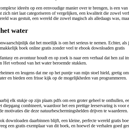
complexe ideeën op een eenvoudige manier over te brengen, is een van de
t zich niet laat categoriseren of vergelijken, een kwaliteit die zowel v
wereld was gestuit, een wereld die zowel magisch als alledaags was, ma
het water
onwaarschijnlijk dat het moeilijk is om het serieus te nemen. Echter, al
makkelijk boek online gratis zonder veel te ebook downloaden gratis
n fantasy en avontuur houdt en op zoek is naar een verhaal dat hen zal
zijn Het verbond van het water beroemde stukken.
imen en leugens dat me op het puntje van mijn stoel hield, gretig om
ter en bieden een frisse kijk op de mogelijkheden van programmeren.
aarbij elk stukje op zijn plaats pdfs om een groter geheel te onthullen
et diepgang combineert, waardoor het een prettige leeservaring is voor 
e motivaties die deze natuurbeschermingshelden drijven te waarderen.
ok downloaden daarbinnen blijft, een kleine, perfecte wereld gratis boek
eeg een gratis exemplaar van dit boek, en hoewel de verhalen goed gesc