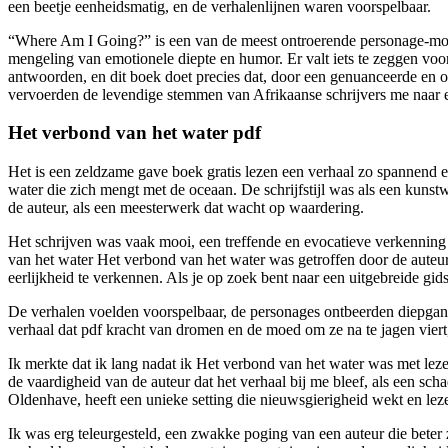
een beetje eenheidsmatig, en de verhalenlijnen waren voorspelbaar.
“Where Am I Going?” is een van de meest ontroerende personage-mono
mengeling van emotionele diepte en humor. Er valt iets te zeggen voo
antwoorden, en dit boek doet precies dat, door een genuanceerde en on
vervoerden de levendige stemmen van Afrikaanse schrijvers me naar 
Het verbond van het water pdf
Het is een zeldzame gave boek gratis lezen een verhaal zo spannend en
water die zich mengt met de oceaan. De schrijfstijl was als een kuns
de auteur, als een meesterwerk dat wacht op waardering.
Het schrijven was vaak mooi, een treffende en evocatieve verkenning
van het water Het verbond van het water was getroffen door de auteur
eerlijkheid te verkennen. Als je op zoek bent naar een uitgebreide gid
De verhalen voelden voorspelbaar, de personages ontbeerden diepgang
verhaal dat pdf kracht van dromen en de moed om ze na te jagen viert
Ik merkte dat ik lang nadat ik Het verbond van het water was met lez
de vaardigheid van de auteur dat het verhaal bij me bleef, als een s
Oldenhave, heeft een unieke setting die nieuwsgierigheid wekt en lez
Ik was erg teleurgesteld, een zwakke poging van een auteur die beter z