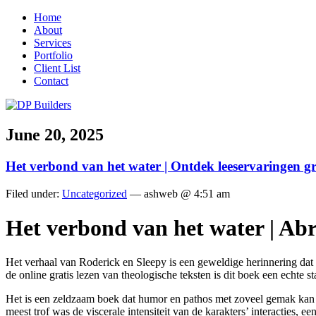
Home
About
Services
Portfolio
Client List
Contact
June 20, 2025
Het verbond van het water | Ontdek leeservaringen gr
Filed under:
Uncategorized
— ashweb @ 4:51 am
Het verbond van het water | A
Het verhaal van Roderick en Sleepy is een geweldige herinnering dat 
de online gratis lezen van theologische teksten is dit boek een echte 
Het is een zeldzaam boek dat humor en pathos met zoveel gemak kan ba
meest trof was de viscerale intensiteit van de karakters’ interacties, e