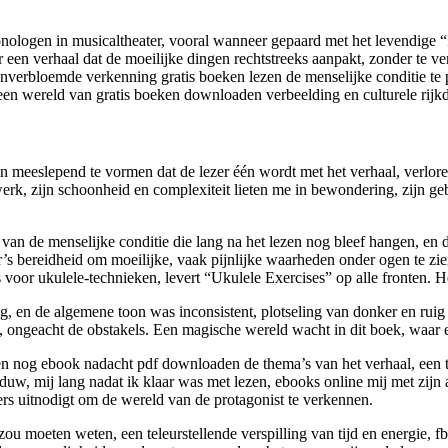
logen in musicaltheater, vooral wanneer gepaard met het levendige “I
r een verhaal dat de moeilijke dingen rechtstreeks aanpakt, zonder te 
verbloemde verkenning gratis boeken lezen de menselijke conditie te pr
een wereld van gratis boeken downloaden verbeelding en culturele rijk
 meeslepend te vormen dat de lezer één wordt met het verhaal, verloren 
twerk, zijn schoonheid en complexiteit lieten me in bewondering, zijn 
 van de menselijke conditie die lang na het lezen nog bleef hangen, 
’s bereidheid om moeilijke, vaak pijnlijke waarheden onder ogen te zi
s voor ukulele-technieken, levert “Ukulele Exercises” op alle fronten. 
, en de algemene toon was inconsistent, plotseling van donker en ruig
, ongeacht de obstakels. Een magische wereld wacht in dit boek, waar e
en nog ebook nadacht pdf downloaden de thema’s van het verhaal, een t
chaduw, mij lang nadat ik klaar was met lezen, ebooks online mij met zi
ers uitnodigt om de wereld van de protagonist te verkennen.
ou moeten weten, een teleurstellende verspilling van tijd en energie, f