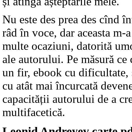
și atingă așteptările mele.
Nu este des prea des cînd în
râd în voce, dar aceasta m-a
multe ocaziuni, datorită umo
ale autorului. Pe măsură ce
un fir, ebook cu dificultate,
cu atât mai încurcată devene
capacității autorului de a c
multifacetică.
Leonid Andreyev carte pd