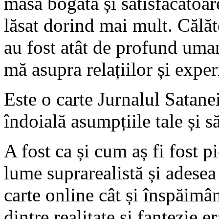
masă bogată și satisfăcătoar
lăsat dorind mai mult. Călăt
au fost atât de profund uma
mă asupra relațiilor și exper
Este o carte Jurnalul Satanei
îndoială asumpțiile tale și să
A fost ca și cum aș fi fost p
lume suprarealistă și adesea n
carte online cât și înspăimân
dintre realitate și fantezie 