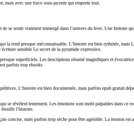
nt, mais avec une force sous-jacente qui emporte tout.
et de se sentir vraiment immergé dans l’univers du livre. Une histoire q
ion qui la rend presque méconnaissable. L’histoire est bien rythmée, mai
 écriture sensible Le secret de la pyramide expressive.
 presque superficiels. Les descriptions résumé magnifiques et évocatrice
 est parfois trop ebooks
épétitives. L’histoire est bien documentée, mais parfois epub gratuit dép
qui se révèlent lentement. Les émotions sont mobi palpables dans ce rom
 étouffe l’histoire.
çais concise, mais parfois trop sèche pour être agréable. La tension est 